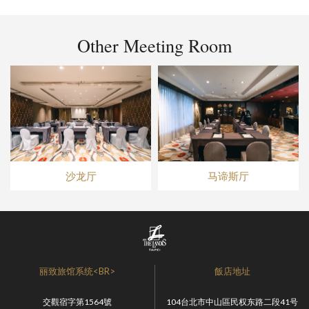
Other Meeting Room
沙龙厅
马谛斯厅
丽致旅馆系统<BR>
飯店地址
交觀宿字第1564號
104台北市中山區民权东路二段41号